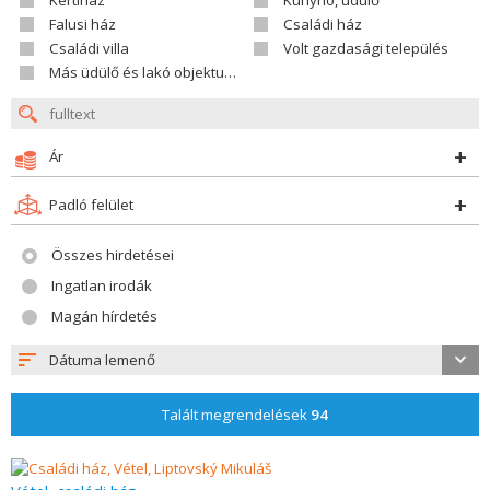
Kertiház
Kunyhó, üdülő
Falusi ház
Családi ház
Családi villa
Volt gazdasági település
Más üdülő és lakó objektumok
Ár
Padló felület
Összes hirdetései
Ingatlan irodák
Magán hírdetés
Dátuma lemenő
Talált megrendelések
94