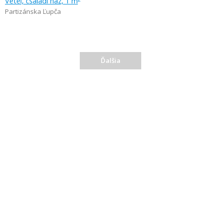
Vétel, családi ház, 1 m
Partizánska Ľupča
Ďalšia