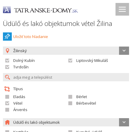
Üdülő és lakó objektumok vétel Žilina
Uložiť toto hladanie
Žilinský
Dolný Kubín
Liptovský Mikuláš
Tvrdošín
Típus
Eladás
Bérlet
Vétel
Bérbevétel
Árverés
Üdülő és lakó objektumok