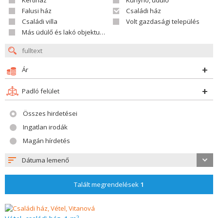
Kertiház
Kunyhó, üdülő
Falusi ház
Családi ház
Családi villa
Volt gazdasági település
Más üdülő és lakó objektumok
Ár
Padló felület
Összes hirdetései
Ingatlan irodák
Magán hírdetés
Dátuma lemenő
Talált megrendelések
1
2