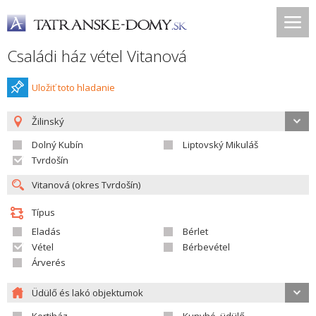
Családi ház vétel Vitanová
Uložiť toto hladanie
Žilinský
Dolný Kubín
Liptovský Mikuláš
Tvrdošín
Típus
Eladás
Bérlet
Vétel
Bérbevétel
Árverés
Üdülő és lakó objektumok