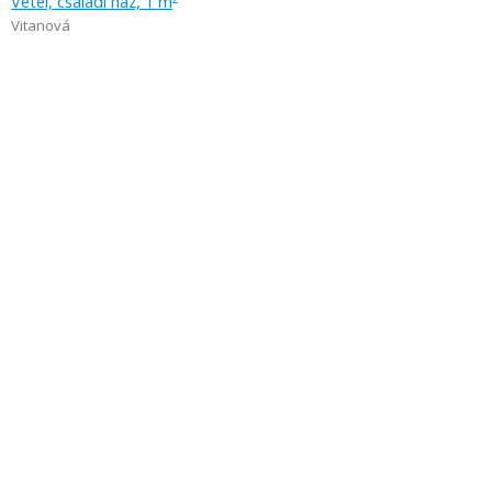
Vétel, családi ház, 1 m
Vitanová