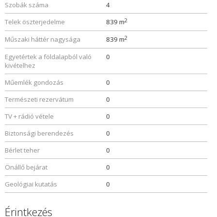
Szobák száma
4
2
Telek öszterjedelme
839 m
2
Műszaki háttér nagysága
839 m
Egyetértek a földalapból való
0
kivételhez
Műemlék gondozás
0
Természeti rezervátum
0
TV + rádió vétele
0
Biztonsági berendezés
0
Bérlet teher
0
Önállő bejárat
0
Geológiai kutatás
0
Érintkezés