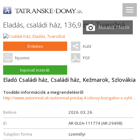
Eladás, családi ház, 136,9 m
,
Tvarožná
2
Mutasd 7 fotók
Érdekes
Küld
Nyomni
PDF
topovať inzerát
Eladó Családi ház, Családi ház, Kežmarok, Szlovákia
További információk a megrendelésről
http://www.astonreal.sk/astonreal-predaj-4-izbovy-bungalov-s-vyhladom-na-tatry-pozemok-839m2-985882
Betéve
2026. 03. 26.
ID
AR-0LEA-111774 (AR-29498)
Tulajdon forma
személyi