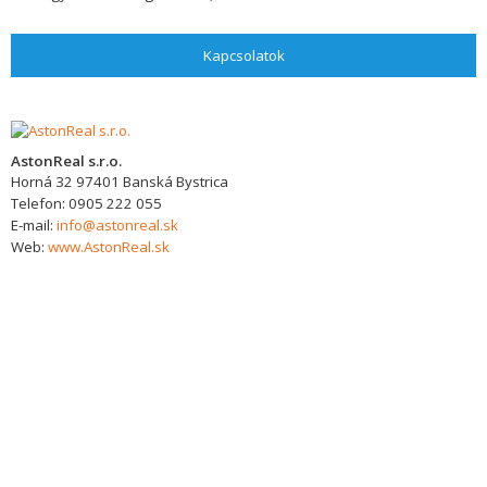
Kapcsolatok
AstonReal s.r.o.
Horná 32
97401
Banská Bystrica
Telefon:
0905 222 055
E-mail:
info@astonreal.sk
Web:
www.AstonReal.sk