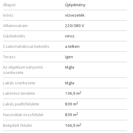
Állapot
Újépítmény
Ivóvíz
vízvezeték
Villamosáram
220/380 V
Gázbekötés
nincs
Csatornahálozat bekötés
a telken
Terasz
Igen
Az objektum tulnyomó
tégla
szerkezete
Lakás szerkezete
tégla
2
Lakórész területe
136,9 m
2
Lakás padlófelülete
839 m
2
Használati összfelület
839 m
2
Beépített felület
166,9 m