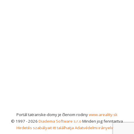
Portál tatranske-domy je členom rodiny
www.areality.sk
© 1997 - 2026
Diadema Software s.r.o
Minden jog fenntartva
Hirdetés szabályait itt találhatja
Adatvédelmi irányelvek