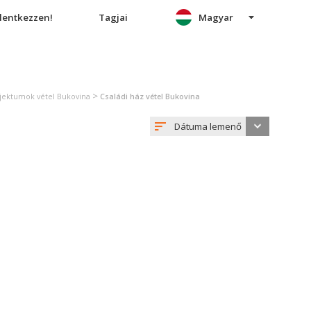
elentkezzen!
Tagjai
Magyar
>
bjektumok vétel Bukovina
Családi ház vétel Bukovina
Dátuma lemenő