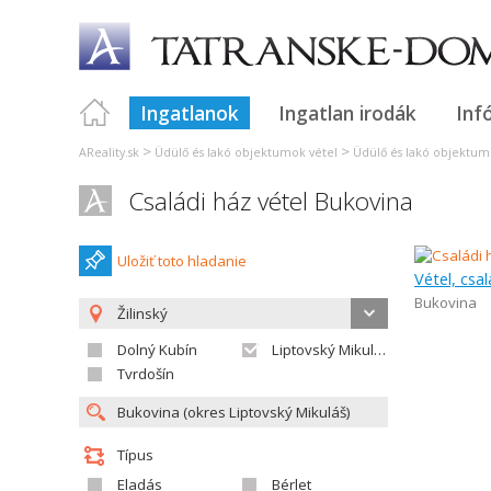
Ingatlanok
Ingatlan irodák
Inf
>
>
AReality.sk
Üdülő és lakó objektumok vétel
Üdülő és lakó objektumo
Családi ház vétel Bukovina
Uložiť toto hladanie
Vétel, csa
Bukovina
Žilinský
Dolný Kubín
Liptovský Mikuláš
Tvrdošín
Típus
Eladás
Bérlet