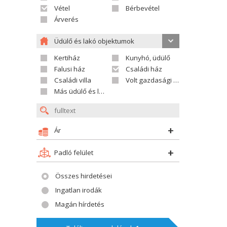
Vétel
Bérbevétel
Árverés
Üdülő és lakó objektumok
Kertiház
Kunyhó, üdülő
Falusi ház
Családi ház
Családi villa
Volt gazdasági település
Más üdülő és lakó objektumok
Ár
Padló felület
Összes hirdetései
Ingatlan irodák
Magán hírdetés