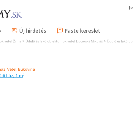
J
ó
Új hirdetés
Paste kereslet
>
>
k vétel Žilina
Üdülő és lakó objektumok vétel Liptovský Mikuláš
Üdülő és lakó o
ládi ház, 1 m
2