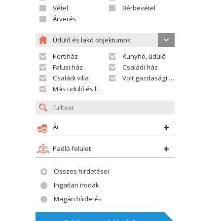
Vétel
Bérbevétel
Árverés
Üdülő és lakó objektumok
Kertiház
Kunyhó, üdülő
Falusi ház
Családi ház
Családi villa
Volt gazdasági település
Más üdülő és lakó objektumok
Ár
Padló felület
Összes hirdetései
Ingatlan irodák
Magán hírdetés