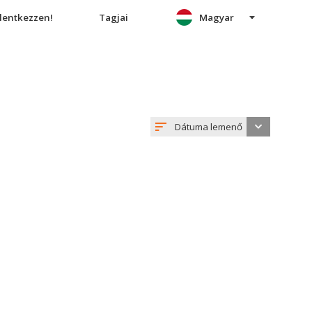
elentkezzen!
Tagjai
Magyar
Dátuma lemenő