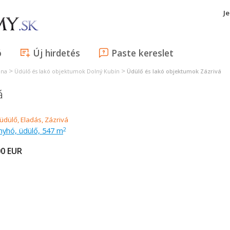
J
ó
Új hirdetés
Paste kereslet
>
>
ina
Üdülő és lakó objektumok Dolný Kubín
Üdülő és lakó objektumok Zázrivá
á
nyhó, üdülő, 547 m
2
00
EUR