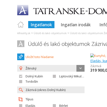
Ingatlanok
Ingatlan irodák
Inf
>
>
AReality.sk
Üdülő és lakó objektumok
Üdülő és lakó objektumok Žil
Üdülő és lakó objektumok Zázriv
Uložiť toto hladanie
Eladás, ku
Zázrivá
Žilinský
319 900,
Dolný Kubín
Liptovský Mikuláš
Tvrdošín
Típus
Eladás
Bérlet