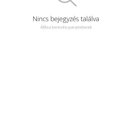
Nincs bejegyzés találva
Állítsa keresési paraméterek