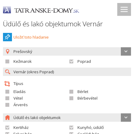
Üdülő és lakó objektumok Vernár
Uložiť toto hladanie
Prešovský
Kežmarok
Poprad
Típus
Eladás
Bérlet
Vétel
Bérbevétel
Árverés
Üdülő és lakó objektumok
Kertiház
Kunyhó, üdülő