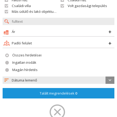
Falusi ház
Családi ház
Családi villa
Volt gazdasági település
Más üdülő és lakó objektumok
Ár
Padló felület
Összes hirdetései
Ingatlan irodák
Magán hírdetés
Dátuma lemenő
Talált megrendelések
0