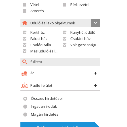
Vétel
Bérbevétel
Árverés
Üdülő és lakó objektumok
Kertiház
Kunyhó, üdülő
Falusi ház
Családi ház
Családi villa
Volt gazdasági település
Más üdülő és lakó objektumok
Ár
Padló felület
Összes hirdetései
Ingatlan irodák
Magán hírdetés