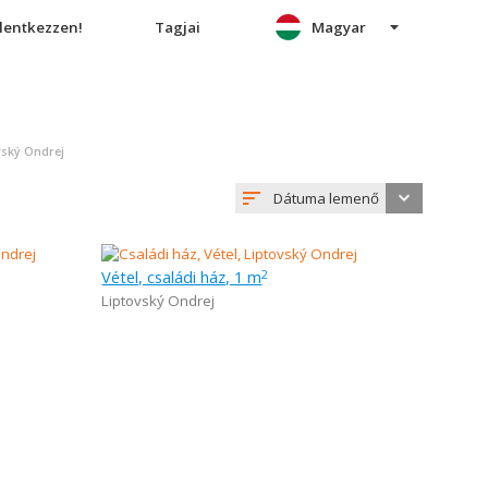
elentkezzen!
Tagjai
Magyar
vský Ondrej
Dátuma lemenő
Vétel, családi ház, 1 m
2
Liptovský Ondrej