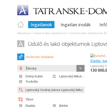
Ingatlanok
Ingatlan irodák
Inf
>
>
AReality.sk
Üdülő és lakó objektumok
Üdülő és lakó objektumok Žil
Üdülő és lakó objektumok Liptov
Uložiť toto hladanie
Eladás, ku
Liptovský 
Žilinský
130 000,
Dolný Kubín
Liptovský Mikuláš
Tvrdošín
Típus
Eladás
Bérlet