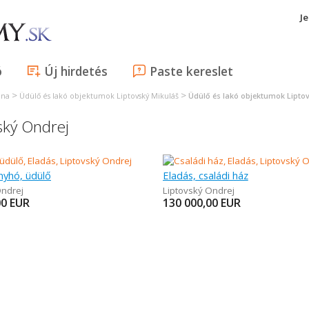
J
ó
Új hirdetés
Paste kereslet
>
>
ina
Üdülő és lakó objektumok Liptovský Mikuláš
Üdülő és lakó objektumok Lipto
ský Ondrej
nyhó, üdülő
Eladás, családi ház
Ondrej
Liptovský Ondrej
00
EUR
130 000,00
EUR