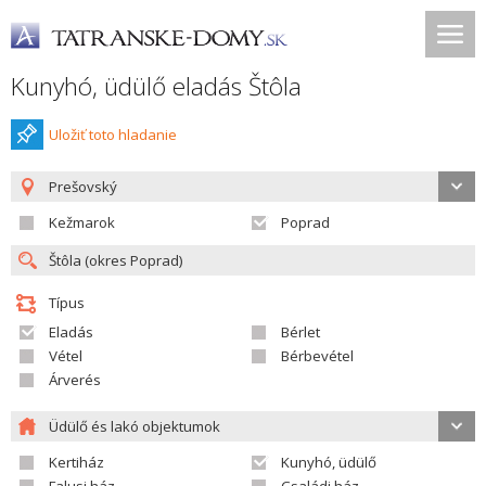
Kunyhó, üdülő eladás Štôla
Uložiť toto hladanie
Prešovský
Kežmarok
Poprad
Típus
Eladás
Bérlet
Vétel
Bérbevétel
Árverés
Üdülő és lakó objektumok
Kertiház
Kunyhó, üdülő