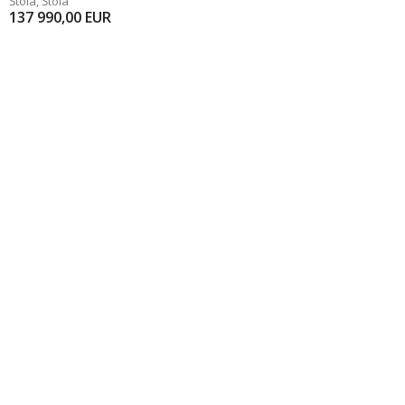
Štôla
,
Štôla
137 990,00
EUR