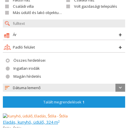
Falusi ház
Családi ház
Családi villa
Volt gazdasági település
Más üdülő és lakó objektumok
Ár
Padló felület
Összes hirdetései
Ingatlan irodák
Magán hírdetés
Dátuma lemenő
Talált megrendelések
1
Eladás, kunyhó, üdülő, 324 m
2