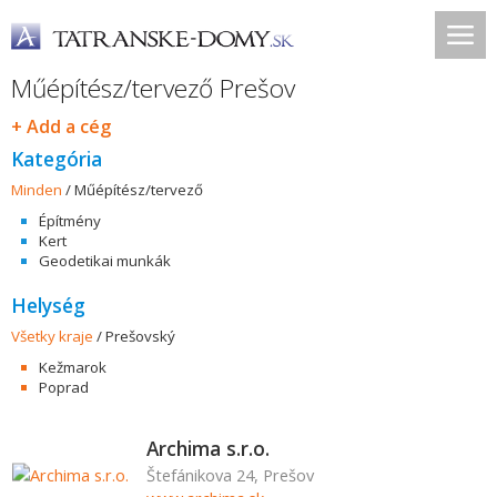
Műépítész/tervező Prešov
+ Add a cég
Kategória
Minden
/
Műépítész/tervező
Építmény
Kert
Geodetikai munkák
Helység
Všetky kraje
/
Prešovský
Kežmarok
Poprad
Archima s.r.o.
Štefánikova 24, Prešov